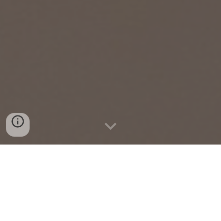
🚩
Nouveau
timing
pour
les
24
Heures
de
la
Bille
2026
!